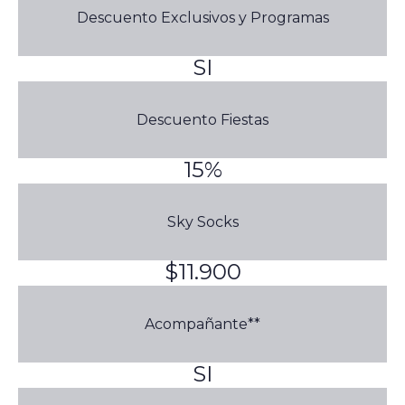
Descuento Exclusivos y Programas
SI
Descuento Fiestas
15%
Sky Socks
$11.900
Acompañante**
SI